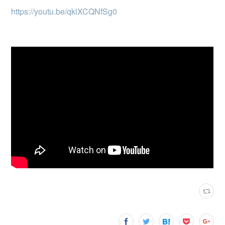
https://youtu.be/qklXCQNfSg0